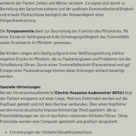
schlecht der Patient Zahlen und Wörter versteht. Es eignet sich damit zu
Berteilung des Sprachverstehens und der auditiven Kommunikationsfähigkeit
und erlaubt Rückschlüsse bezüglich der Notwendigkeit einer
Hörgeräteversorung.
Die
Tympanometrie
dient zur Beurteilung der Funktion des Mittelohres. Mit
einer Sonde im Gehörgang wird die Schwingungsfähigkeit des Trommelfells
sowie Druckwerte im Mittelohr gemessen.
Bei Kindern zeigen sich häufig aufgrund einer Belüftungsstörung stärker
negative Drucke im Mittelohr, die zu Paukenergüssen und Problemen bei der
Schallleitung führen. Durch einen Trommelfellschnitt (Paracentese) und ggf.
Einlage einer Paukendrainage können diese Störungen einfach beseitigt
werden.
Spezielle Hörtestungen
Bei der Hirnstammaudiometrie (
Electric Response Audiometrie/ BERA)
liegt
der Patient entspannt auf einer Liege. Mehrere Elektroden werden auf die
Kopfhaut geklebt und mit dem Rechner verbunden. Über einen Kopfhörer
werden kurze akustische Impulse (klickartige Töne) appliziert, die zu
Potentialbildungen der durch das Gehirn ziehenden Hörbahn führen. Diese
Potentiale werden vom Computer gemittelt und grafisch dargestellt.
Erkrankungen der Hörbahn (Akustikusneurinom,